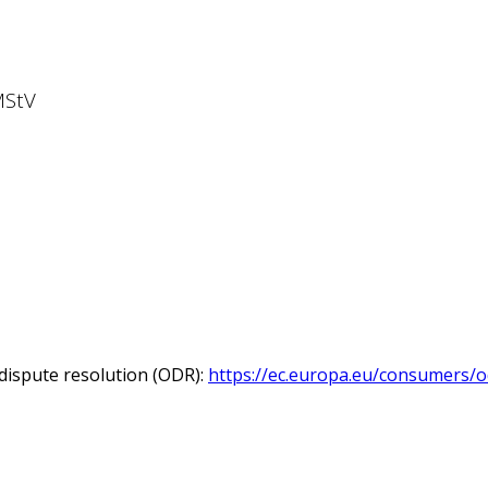
MStV
dispute resolution (ODR):
https://ec.europa.eu/consumers/o