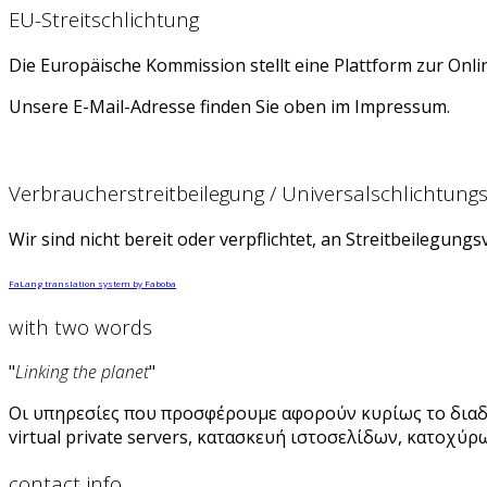
EU-Streitschlichtung
Die Europäische Kommission stellt eine Plattform zur Onlin
Unsere E-Mail-Adresse finden Sie oben im Impressum.
Verbraucherstreitbeilegung / Universalschlichtungs
Wir sind nicht bereit oder verpflichtet, an Streitbeilegun
FaLang translation system by Faboba
with two words
"
Linking the planet
"
Οι υπηρεσίες που προσφέρουμε αφορούν κυρίως το διαδίκ
virtual private servers, κατασκευή ιστοσελίδων, κατοχ
contact info