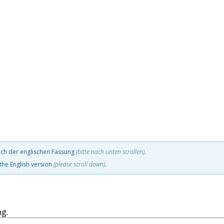
ach der englischen Fassung
(bitte nach unten scrollen)
.
the English version
(please scroll down)
.
ng.