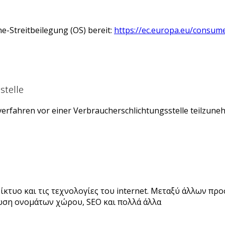
e-Streitbeilegung (OS) bereit:
https://ec.europa.eu/consum
stelle
gsverfahren vor einer Verbraucherschlichtungsstelle teilzune
τυο και τις τεχνολογίες του internet. Μεταξύ άλλων προ
ύρωση ονομάτων χώρου, SEO και πολλά άλλα