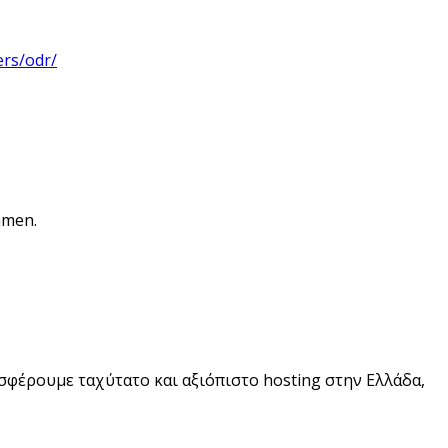
ers/odr/
hmen.
σφέρουμε ταχύτατο και αξιόπιστο hosting στην Ελλάδα,