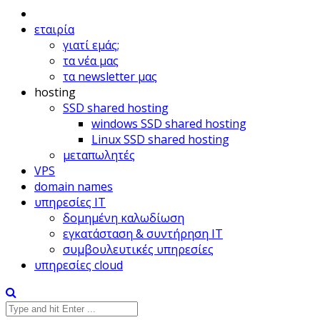
εταιρία
γιατί εμάς;
τα νέα μας
τα newsletter μας
hosting
SSD shared hosting
windows SSD shared hosting
Linux SSD shared hosting
μεταπωλητές
VPS
domain names
υπηρεσίες IT
δομημένη καλωδίωση
εγκατάσταση & συντήρηση IT
συμβουλευτικές υπηρεσίες
υπηρεσίες cloud