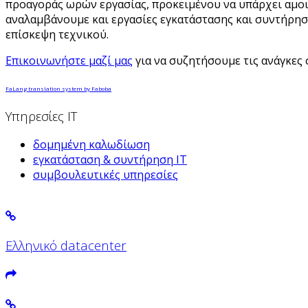
προαγοράς ωρών εργασίας, προκειμένου να υπάρχει αμο
αναλαμβάνουμε και εργασίες εγκατάστασης και συντήρη
επίσκεψη τεχνικού.
Επικοινωνήστε μαζί μας
για να συζητήσουμε τις ανάγκες 
FaLang translation system by Faboba
Υπηρεσίες IT
δομημένη καλωδίωση
εγκατάσταση & συντήρηση IT
συμβουλευτικές υπηρεσίες
Ελληνικό datacenter