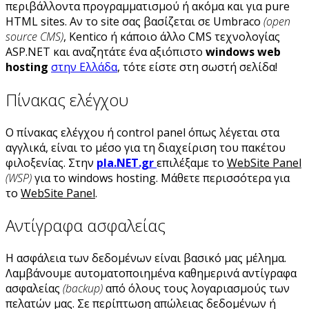
περιβάλλοντα προγραμματισμού ή ακόμα και για pure
HTML sites. Αν το site σας βασίζεται σε Umbraco
(open
source CMS)
, Kentico ή κάποιο άλλο CMS τεχνολογίας
ASP.NET και αναζητάτε ένα αξιόπιστο
windows web
hosting
στην Ελλάδα
, τότε είστε στη σωστή σελίδα!
Πίνακας ελέγχου
Ο πίνακας ελέγχου ή control panel όπως λέγεται στα
αγγλικά, είναι το μέσο για τη διαχείριση του πακέτου
φιλοξενίας. Στην
pla.NET.gr
επιλέξαμε το
WebSite Panel
(WSP)
για το windows hosting. Μάθετε περισσότερα για
το
WebSite Panel
.
Αντίγραφα ασφαλείας
Η ασφάλεια των δεδομένων είναι βασικό μας μέλημα.
Λαμβάνουμε αυτοματοποιημένα καθημερινά αντίγραφα
ασφαλείας
(backup)
από όλους τους λογαριασμούς των
πελατών μας. Σε περίπτωση απώλειας δεδομένων ή