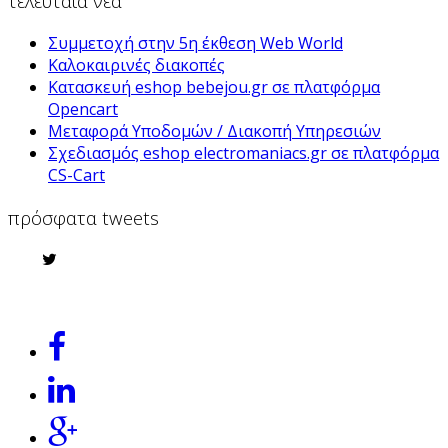
τελευταία νέα
Συμμετοχή στην 5η έκθεση Web World
Καλοκαιρινές διακοπές
Κατασκευή eshop bebejou.gr σε πλατφόρμα
Opencart
Μεταφορά Υποδομών / Διακοπή Υπηρεσιών
Σχεδιασμός eshop electromaniacs.gr σε πλατφόρμα
CS-Cart
πρόσφατα tweets